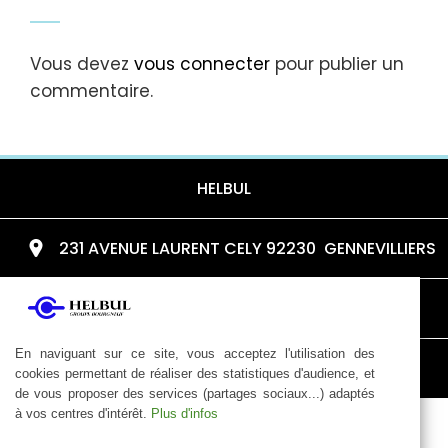
Vous devez
vous connecter
pour publier un
commentaire.
HELBUL
231 AVENUE LAURENT CELY 92230 GENNEVILLIERS
helbul@wanadoo.fr
En naviguant sur ce site, vous acceptez l'utilisation des
01 41 21 59 22
cookies permettant de réaliser des statistiques d'audience, et
de vous proposer des services (partages sociaux...) adaptés
à vos centres d'intérêt.
Plus d'infos
Mentions légales
|
Un site réalisé par