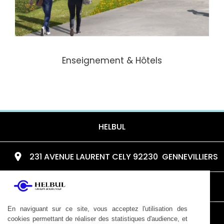
Enseignement & Hôtels
HELBUL
231 AVENUE LAURENT CELY 92230 GENNEVILLIERS
helbul@wanadoo.fr
En naviguant sur ce site, vous acceptez l'utilisation des
01 41 21 59 22
cookies permettant de réaliser des statistiques d'audience, et