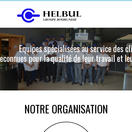
Skip
to
content
Equipes spécialisées au service des cl
econnues pour la qualité de leur travail et le
NOTRE ORGANISATION